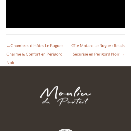
←
Chambres d’Hôtes Le Bugue :
Gîte Motard Le Bugue : Relais
Charme & Confort en Périgord
Sécurisé en Périgord Noir
→
Noir