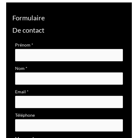
Formulaire
De contact
Formulaire
Prénom
*
simple
avec
Nom
*
téléphone
Email
*
Téléphone