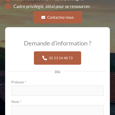
Cadre privilégié, idéal pour se ressourcer.
Contactez-nous
Demande d’information ?
05 53 54 48 73
ou
Formulaire
Prénom
*
simple
avec
Nom
*
téléphone