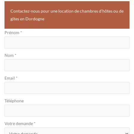
Contactez-nous pour une location de chambres d’hôtes ou de
gîtes en Dordogne
Formulaire
Prénom
*
page
contact
Nom
*
Email
*
Téléphone
Votre demande
*