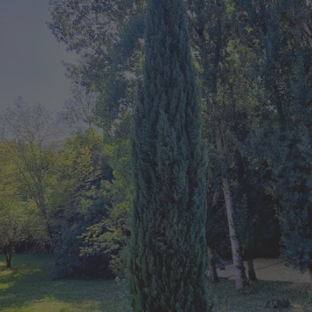
ipements pour
des vacances
sereines en
Dordogne
AU MOULIN DU PORTEIL
Piscine chauffée, parc arboré, parking sécuris
bien-être, services motards, borne électrique 
équipements et services pour un séjour confo
relaxant au cœur du Périgord Noir.