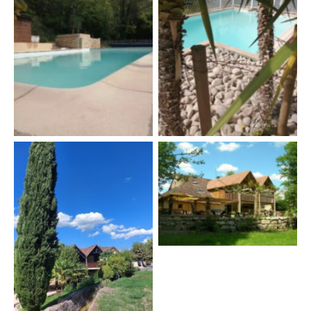
Piscine
Piscine
Moulin du Porteil –
Moulin du Porteil –
Dordogne
Dordogne
Notre établissement
Moulin du Porteil –
Dordogne
Parc arboré
Moulin du Porteil –
Dordogne