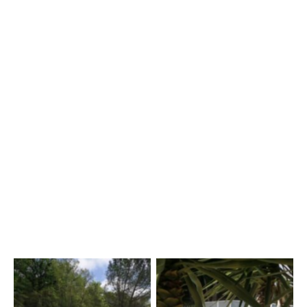
Piscine chauffée mai-octobre
Parking sécurisé & borne électrique
Massages bien-être sur place
Label Relais Motard